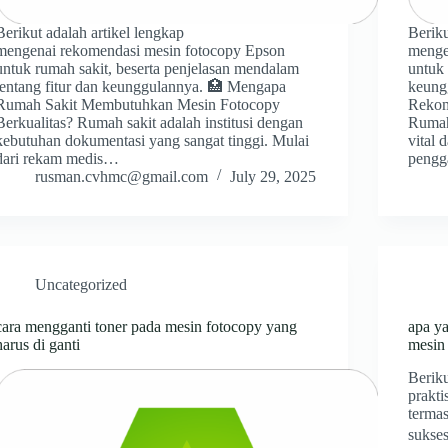
Berikut adalah artikel lengkap
Beriku
mengenai rekomendasi mesin fotocopy Epson
menge
untuk rumah sakit, beserta penjelasan mendalam
untuk 
tentang fitur dan keunggulannya. 🏥 Mengapa
keung
Rumah Sakit Membutuhkan Mesin Fotocopy
Rekom
Berkualitas? Rumah sakit adalah institusi dengan
Rumah
kebutuhan dokumentasi yang sangat tinggi. Mulai
vital 
dari rekam medis…
pengg
rusman.cvhmc@gmail.com
July 29, 2025
Uncategorized
cara mengganti toner pada mesin fotocopy yang
apa y
harus di ganti
mesin
Beriku
prakt
termas
sukse