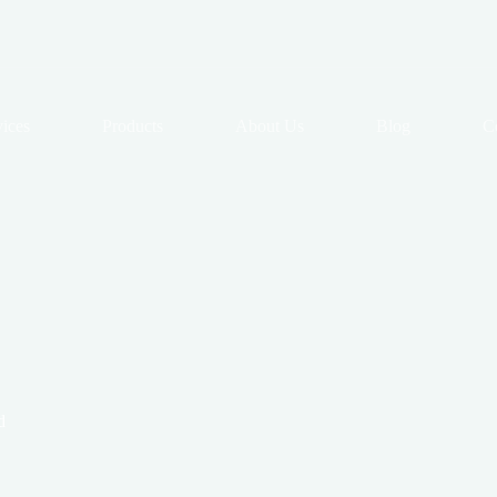
vices
Products
About Us
Blog
C
d