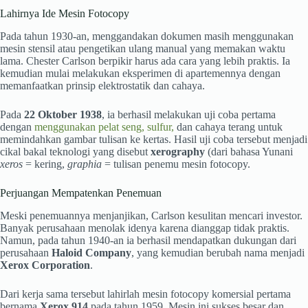
Lahirnya Ide Mesin Fotocopy
Pada tahun 1930-an, menggandakan dokumen masih menggunakan
mesin stensil atau pengetikan ulang manual yang memakan waktu
lama. Chester Carlson berpikir harus ada cara yang lebih praktis. Ia
kemudian mulai melakukan eksperimen di apartemennya dengan
memanfaatkan prinsip elektrostatik dan cahaya.
Pada
22 Oktober 1938
, ia berhasil melakukan uji coba pertama
dengan
menggunakan pelat seng, sulfur,
dan cahaya terang untuk
memindahkan gambar tulisan ke kertas. Hasil uji coba tersebut menjadi
cikal bakal teknologi yang disebut
xerography
(dari bahasa Yunani
xeros
= kering,
graphia
= tulisan penemu mesin fotocopy.
Perjuangan Mempatenkan Penemuan
Meski penemuannya menjanjikan, Carlson kesulitan mencari investor.
Banyak perusahaan menolak idenya karena dianggap tidak praktis.
Namun, pada tahun 1940-an ia berhasil mendapatkan dukungan dari
perusahaan
Haloid Company
, yang kemudian berubah nama menjadi
Xerox Corporation
.
Dari kerja sama tersebut lahirlah mesin fotocopy komersial pertama
bernama
Xerox 914
pada tahun 1959. Mesin ini sukses besar dan