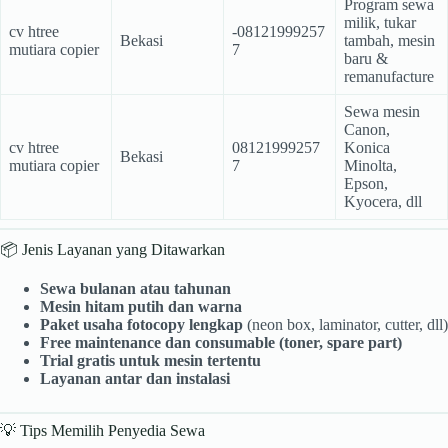
Program sewa
milik, tukar
cv htree
-08121999257
Bekasi
tambah, mesin
mutiara copier
7
baru &
remanufacture
Sewa mesin
Canon,
cv htree
08121999257
Konica
Bekasi
mutiara copier
7
Minolta,
Epson,
Kyocera, dll
📦 Jenis Layanan yang Ditawarkan
Sewa bulanan atau tahunan
Mesin hitam putih dan warna
Paket usaha fotocopy lengkap
(neon box, laminator, cutter, dll)
Free maintenance dan consumable (toner, spare part)
Trial gratis untuk mesin tertentu
Layanan antar dan instalasi
💡 Tips Memilih Penyedia Sewa