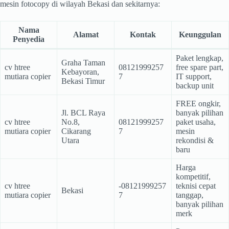
mesin fotocopy di wilayah Bekasi dan sekitarnya:
Nama
Alamat
Kontak
Keunggulan
Penyedia
Paket lengkap,
Graha Taman
cv htree
08121999257
free spare part,
Kebayoran,
mutiara copier
7
IT support,
Bekasi Timur
backup unit
FREE ongkir,
Jl. BCL Raya
banyak pilihan
cv htree
No.8,
08121999257
paket usaha,
mutiara copier
Cikarang
7
mesin
Utara
rekondisi &
baru
Harga
kompetitif,
cv htree
-08121999257
teknisi cepat
Bekasi
mutiara copier
7
tanggap,
banyak pilihan
merk