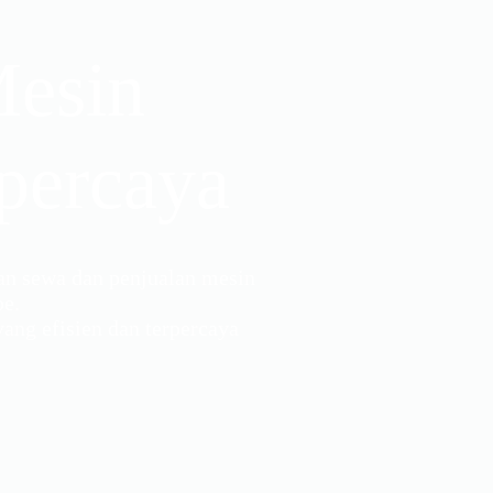
Mesin
percaya
an sewa dan penjualan mesin
pe.
ng efisien dan terpercaya