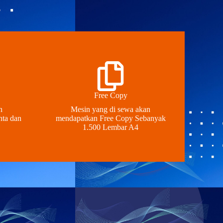
Free Copy
n
Mesin yang di sewa akan
nta dan
mendapatkan Free Copy Sebanyak
1.500 Lembar A4