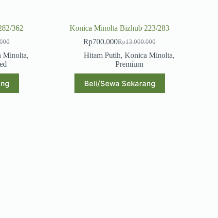
282/362
Konica Minolta Bizhub 223/283
Rp
700.000
.000
Rp
13.000.000
 Minolta
,
Hitam Putih
,
Konica Minolta
,
ed
Premium
ang
Beli/Sewa Sekarang