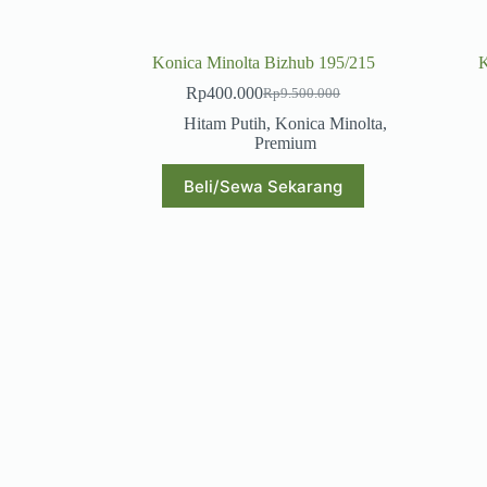
Konica Minolta Bizhub 195/215
K
Rp
400.000
Rp
9.500.000
Hitam Putih
,
Konica Minolta
,
Premium
Beli/Sewa Sekarang