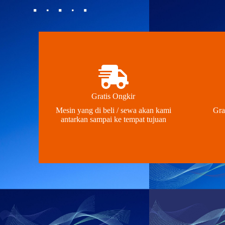
Gratis Ongkir
Mesin yang di beli / sewa akan kami
Gra
antarkan sampai ke tempat tujuan