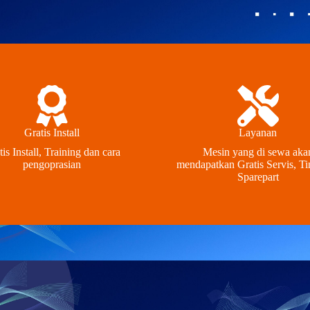
Gratis Install
Layanan
tis Install, Training dan cara
Mesin yang di sewa aka
pengoprasian
mendapatkan Gratis Servis, Ti
Sparepart