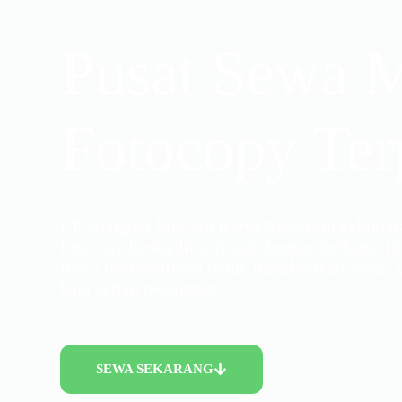
Pusat Sewa 
Fotocopy Ter
PT. Anugrah Mutiara Karya Melayani kebutuh
fotocopy berkualitas tinggi dengan berbagai ti
Kami berkomitmen untuk memberikan solusi ya
bagi setiap pelanggan.
SEWA SEKARANG