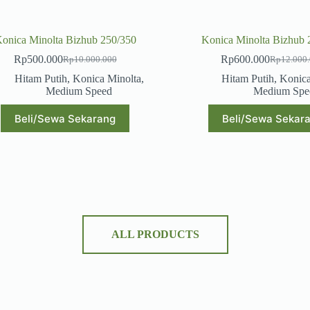
onica Minolta Bizhub 250/350
Konica Minolta Bizhub 
Rp
500.000
Rp
600.000
Rp
10.000.000
Rp
12.000
Hitam Putih
,
Konica Minolta
,
Hitam Putih
,
Konica
Medium Speed
Medium Spe
Beli/Sewa Sekarang
Beli/Sewa Sekar
ALL PRODUCTS