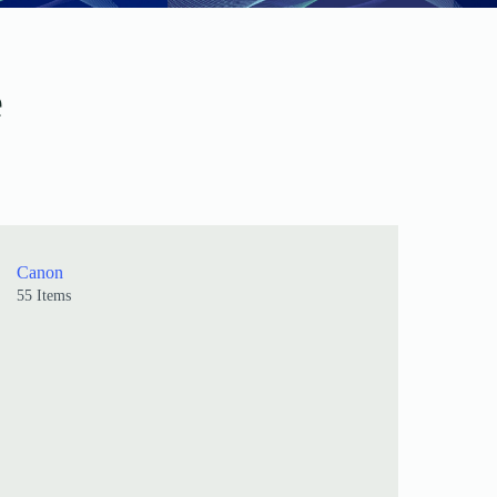
e
Canon
55 Items