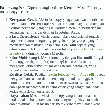
Faktor yang Perlu Dipertimbangkan dalam Memilih Mesin Fotocopy
untuk Copy Center
Kecepatan Cetak
: Mesin fotocopy yang cepat akan membantu
meningkatkan efisiensi operasional, terutama bagi usaha dengan
volume pekerjaan yang tinggi. Pastikan memilih mesin dengan
kecepatan yang sesuai dengan kebutuhan Anda.
Biaya Operasional
: Mesin dengan biaya operasional rendah
dapat membantu mengurangi pengeluaran jangka panjang. Pilih
mesin dengan teknologi inkjet atau
EcoTank
seperti yang
ditawarkan oleh Epson, atau mesin fotocopy
yang hemat energi
seperti ya
ng dimiliki Konica Minolta.
Fitur Multi-Fungsi
: Mesin fotocopy dengan fitur
multi-fungsi
(fotocopy, cetak, scan, fax) memungkinkan Anda untuk
mengelola lebih banyak tugas dengan satu perangkat, yang
sangat efisien untuk bisnis Anda.
Kualitas Cetak
: Pastikan
mesin fotocopy yang Anda pilih
dapat
menghasilkan salinan dokumen dengan kualitas tinggi, baik
untuk dokumen hitam putih maupun berwarna. Konica Minolta
dan Epson menawarkan kualitas cetak yang sangat baik pada
kedua jenis dokumen tersebut.
Daya Tahan Mesin
: Mesin fotocopy yang tahan lama dan
mudah dalam hal perawatan akan mengurangi biaya tambahan
dan downtime. Pilih mesin dari merek terpercaya yang dikenal