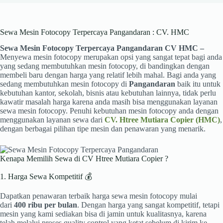
Sewa Mesin Fotocopy Terpercaya Pangandaran : CV. HMC
Sewa Mesin Fotocopy Terpercaya Pangandaran CV HMC –
Menyewa mesin fotocopy merupakan opsi yang sangat tepat bagi anda
yang sedang membutuhkan mesin fotocopy, di bandingkan dengan
membeli baru dengan harga yang relatif lebih mahal. Bagi anda yang
sedang membutuhkan mesin fotocopy di
Pangandaran
baik itu untuk
kebutuhan kantor, sekolah, bisnis atau kebutuhan lainnya, tidak perlu
kawatir masalah harga karena anda masih bisa menggunakan layanan
sewa mesin fotocopy. Penuhi kebutuhan mesin fotocopy anda dengan
menggunakan layanan sewa dari
CV. Htree Mutiara Copier (HMC)
,
dengan berbagai pilihan tipe mesin dan penawaran yang menarik.
Kenapa Memilih Sewa di CV Htree Mutiara Copier ?
1. Harga Sewa Kompetitif 💰
Dapatkan penawaran terbaik harga sewa mesin fotocopy mulai
dari
400 ribu per bulan
. Dengan harga yang sangat kompetitif, tetapi
mesin yang kami sediakan bisa di jamin untuk kualitasnya, karena
telah melalui proses quality control yang ketat sebelum di kirim ke