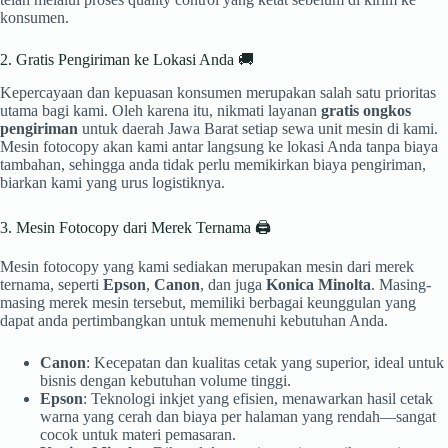
konsumen.
2. Gratis Pengiriman ke Lokasi Anda 🚚
Kepercayaan dan kepuasan konsumen merupakan salah satu prioritas
utama bagi kami. Oleh karena itu, nikmati layanan
gratis ongkos
pengiriman
untuk daerah Jawa Barat setiap sewa unit mesin di kami.
Mesin fotocopy akan kami antar langsung ke lokasi Anda tanpa biaya
tambahan, sehingga anda tidak perlu memikirkan biaya pengiriman,
biarkan kami yang urus logistiknya.
3. Mesin Fotocopy dari Merek Ternama 🖨️
Mesin fotocopy yang kami sediakan merupakan mesin dari merek
ternama, seperti
Epson
,
Canon
, dan juga
Konica Minolta
. Masing-
masing merek mesin tersebut, memiliki berbagai keunggulan yang
dapat anda pertimbangkan untuk memenuhi kebutuhan Anda.
Canon
: Kecepatan dan kualitas cetak yang superior, ideal untuk
bisnis dengan kebutuhan volume tinggi.
Epson
: Teknologi inkjet yang efisien, menawarkan hasil cetak
warna yang cerah dan biaya per halaman yang rendah—sangat
cocok untuk materi pemasaran.