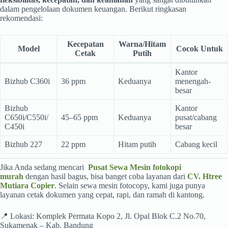
dalam pengelolaan dokumen keuangan. Berikut ringkasan
rekomendasi:
Kecepatan
Warna/Hitam
Model
Cocok Untuk
Cetak
Putih
Kantor
Bizhub C360i
36 ppm
Keduanya
menengah-
besar
Bizhub
Kantor
C650i/C550i/
45–65 ppm
Keduanya
pusat/cabang
C450i
besar
Bizhub 227
22 ppm
Hitam putih
Cabang kecil
Jika Anda sedang mencari
Pusat Sewa Mesin fotokopi
murah
dengan hasil bagus, bisa banget coba layanan dari
CV. Htree
Mutiara Copier
. Selain sewa mesin fotocopy, kami juga punya
layanan cetak dokumen yang cepat, rapi, dan ramah di kantong.
📍 Lokasi: Komplek Permata Kopo 2, Jl. Opal Blok C.2 No.70,
Sukamenak – Kab. Bandung