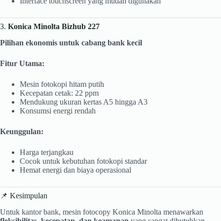
Interface touchscreen yang mudah digunakan
3.
Konica Minolta Bizhub 227
Pilihan ekonomis untuk cabang bank kecil
Fitur Utama:
Mesin fotokopi hitam putih
Kecepatan cetak: 22 ppm
Mendukung ukuran kertas A5 hingga A3
Konsumsi energi rendah
Keunggulan:
Harga terjangkau
Cocok untuk kebutuhan fotokopi standar
Hemat energi dan biaya operasional
📌 Kesimpulan
Untuk kantor bank, mesin fotocopy Konica Minolta menawarkan
fleksibilitas, kecepatan, dan keamanan
yang sangat dibutuhkan