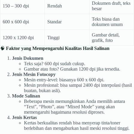
Dokumen draft, teks
150 – 300 dpi
Rendah
besar
Teks biasa dan
600 x 600 dpi
Standar
dokumen umum
Gambar detail,
1200 x 1200 dpi
Tinggi
grafik, foto
🧠
Faktor yang Mempengaruhi Kualitas Hasil Salinan
Jenis Dokumen
Teks saja? 600 dpi sudah cukup.
Gambar atau foto? Gunakan 1200 dpi jika tersedia.
Jenis Mesin Fotocopy
Mesin entry-level: biasanya 600 x 600 dpi.
Mesin profesional: bisa sampai 2400 dpi interpolasi (hasil
buatan, bukan asli).
Mode Salinan
Beberapa mesin memungkinkan Anda memilih antara
“Text”, “Photo”, atau “Mixed Mode” yang akan
memengaruhi bagaimana resolusi diproses.
Jenis Kertas
Kertas berkualitas rendah bisa menyerap tinta/toner
berlebihan dan mengaburkan hasil meski resolusi tinggi.