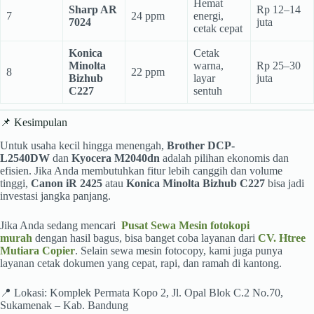
Hemat
Sharp AR
Rp 12–14
7
24 ppm
energi,
7024
juta
cetak cepat
Konica
Cetak
Minolta
warna,
Rp 25–30
8
22 ppm
Bizhub
layar
juta
C227
sentuh
📌 Kesimpulan
Untuk usaha kecil hingga menengah,
Brother DCP-
L2540DW
dan
Kyocera M2040dn
adalah pilihan ekonomis dan
efisien. Jika Anda membutuhkan fitur lebih canggih dan volume
tinggi,
Canon iR 2425
atau
Konica Minolta Bizhub C227
bisa jadi
investasi jangka panjang.
Jika Anda sedang mencari
Pusat Sewa Mesin fotokopi
murah
dengan hasil bagus, bisa banget coba layanan dari
CV. Htree
Mutiara Copier
. Selain sewa mesin fotocopy, kami juga punya
layanan cetak dokumen yang cepat, rapi, dan ramah di kantong.
📍 Lokasi: Komplek Permata Kopo 2, Jl. Opal Blok C.2 No.70,
Sukamenak – Kab. Bandung