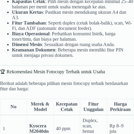
Kapasitas Cetak
: Pilih mesin dengan kecepatan minimal 25–40
halaman per menit untuk usaha menengah ke atas.
Ukuran Kertas
: Pastikan mesin mendukung ukuran A4 dan
A3.
Fitur Tambahan
: Seperti duplex (cetak bolak-balik), scan, Wi-
Fi, dan ADF (automatic document feeder).
Biaya Operasional
: Perhatikan konsumsi listrik, harga
toner/tinta, dan biaya per halaman.
Dimensi Mesin
: Sesuaikan dengan ruang usaha Anda.
Keamanan Dokumen
: Beberapa mesin memiliki fitur PIN
untuk menjaga privasi dokumen.
🏆 Rekomendasi Mesin Fotocopy Terbaik untuk Usaha
Berikut adalah beberapa pilihan mesin fotocopy terbaik berdasarkan
fitur dan harga:
Merek &
Kecepatan
Fitur
Harga
No
Model
Cetak
Unggulan
Perkiraan
Duplex,
Kyocera
scan,
Rp 8–9
1
40 ppm
M2040dn
hemat
juta