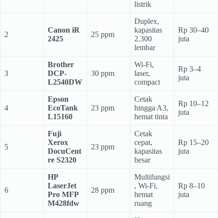
listrik
Duplex,
Canon iR
kapasitas
Rp 30–40
2
25 ppm
2425
2.300
juta
lembar
Brother
Wi-Fi,
Rp 3–4
3
DCP-
30 ppm
laser,
juta
L2540DW
compact
Epson
Cetak
Rp 10–12
4
EcoTank
23 ppm
hingga A3,
juta
L15160
hemat tinta
Fuji
Cetak
Xerox
cepat,
Rp 15–20
5
23 ppm
DocuCent
kapasitas
juta
re S2320
besar
HP
Multifungsi
LaserJet
, Wi-Fi,
Rp 8–10
6
28 ppm
Pro MFP
hemat
juta
M428fdw
ruang