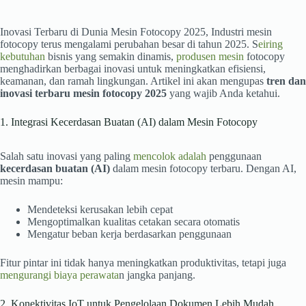
Inovasi Terbaru di Dunia Mesin Fotocopy 2025, Industri mesin
fotocopy terus mengalami perubahan besar di tahun 2025. S
eiring
kebutuhan
bisnis yang semakin dinamis,
produsen mesin
fotocopy
menghadirkan berbagai inovasi untuk meningkatkan efisiensi,
keamanan, dan ramah lingkungan. Artikel ini akan mengupas
tren dan
inovasi terbaru mesin fotocopy 2025
yang wajib Anda ketahui.
1. Integrasi Kecerdasan Buatan (AI) dalam Mesin Fotocopy
Salah satu inovasi yang paling
mencolok adalah
penggunaan
kecerdasan buatan (AI)
dalam mesin fotocopy terbaru. Dengan AI,
mesin mampu:
Mendeteksi kerusakan lebih cepat
Mengoptimalkan kualitas cetakan secara otomatis
Mengatur beban kerja berdasarkan penggunaan
Fitur pintar ini tidak hanya meningkatkan produktivitas, tetapi juga
mengurangi biaya perawata
n jangka panjang.
2. Konektivitas IoT untuk Pengelolaan Dokumen Lebih Mudah