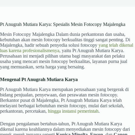
Pt Anugrah Mutiara Karya: Spesialis Mesin Fotocopy Majalengka
Mesin Fotocopy Majalengka Dalam dunia perkantoran dan usaha,
kebutuhan akan mesin fotocopy berkualitas tinggi sangat penting. Di
Majalengka, hadir sebuah penyedia solusi fotocopy
yang telah dikenal
luas karena profesionalismenya
, yaitu Pt Anugrah Mutiara Karya.
Perusahaan ini menjadi pilihan utama bagi masyarakat dan pelaku
usaha yang mencari mesin fotocopy berkualitas, layanan purna jual
yang memuaskan, serta harga yang bersaing.
Mengenal Pt Anugrah Mutiara Karya
Pt Anugrah Mutiara Karya merupakan perusahaan yang bergerak di
bidang penjualan, penyewaan, dan perawatan mesin fotocopy.
Berkantor pusat di Majalengka, Pt Anugrah Mutiara Karya telah
melayani berbagai kebutuhan mesin fotocopy, mulai dari sekolah,
perkantoran, percetakan,
hingga instansi pemerintah
.
Dengan pengalaman bertahun-tahun, Pt Anugrah Mutiara Karya
dikenal karena keahliannya dalam menyediakan mesin fotocopy dari
merek-merek ternama seperti
Konica Minolta
,
Epson
, dan
Canon
,