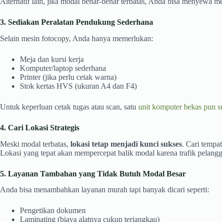
Alternatif lain, jika modal benar-benar terbatas, Anda bisa menyewa 
3. Sediakan Peralatan Pendukung Sederhana
Selain mesin fotocopy, Anda hanya memerlukan:
Meja dan kursi kerja
Komputer/laptop sederhana
Printer (jika perlu cetak warna)
Stok kertas HVS (ukuran A4 dan F4)
Untuk keperluan cetak tugas atau scan, satu
unit komputer bekas pun 
4. Cari Lokasi Strategis
Meski modal terbatas,
lokasi tetap menjadi kunci sukses
. Cari tempa
Lokasi yang tepat akan mempercepat balik modal karena trafik pelangg
5. Layanan Tambahan yang Tidak Butuh Modal Besar
Anda bisa menambahkan layanan murah tapi banyak dicari seperti:
Pengetikan dokumen
Laminating (biaya alatnya cukup terjangkau)