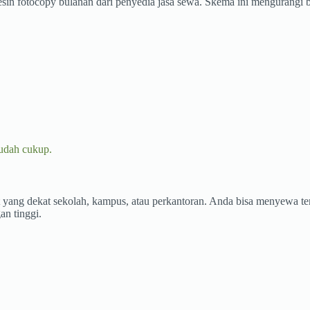
mesin fotocopy bulanan dari penyedia jasa sewa. Skema ini mengurangi 
sudah cukup.
t yang dekat sekolah, kampus, atau perkantoran. Anda bisa menyewa tem
an tinggi.