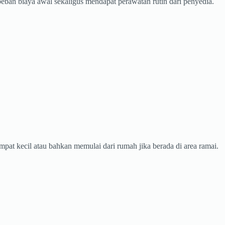
beban biaya awal sekaligus mendapat perawatan rutin dari penyedia.
pat kecil atau bahkan memulai dari rumah jika berada di area ramai.