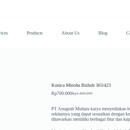
vices
Products
About Us
Blog
C
Konica Minolta Bizhub 363/423
Rp
700.000
Rp
1.400.000
Original
Current
price
price
was:
is:
PT Anugrah Mutiara karya menyediakan be
Rp1.400.000.
Rp700.000.
sekitarnya yang dapat sesuaikan dengan k
ditawarkan memiliki berbagai fitur dan kap