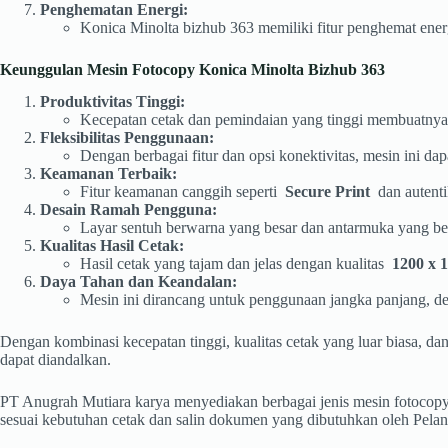
Penghematan Energi:
Konica Minolta bizhub 363 memiliki fitur penghemat en
Keunggulan Mesin Fotocopy Konica Minolta Bizhub 363
Produktivitas Tinggi:
Kecepatan cetak dan pemindaian yang tinggi membuatnya 
Fleksibilitas Penggunaan:
Dengan berbagai fitur dan opsi konektivitas, mesin ini d
Keamanan Terbaik:
Fitur keamanan canggih seperti
Secure Print
dan autenti
Desain Ramah Pengguna:
Layar sentuh berwarna yang besar dan antarmuka yang b
Kualitas Hasil Cetak:
Hasil cetak yang tajam dan jelas dengan kualitas
1200 x 
Daya Tahan dan Keandalan:
Mesin ini dirancang untuk penggunaan jangka panjang, d
Dengan kombinasi kecepatan tinggi, kualitas cetak yang luar biasa, d
dapat diandalkan.
PT Anugrah Mutiara karya menyediakan berbagai jenis mesin fotocopy 
sesuai kebutuhan cetak dan salin dokumen yang dibutuhkan oleh Pela