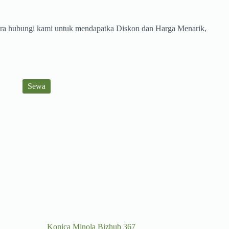
gera hubungi kami untuk mendapatka Diskon dan Harga Menarik,
Sewa
Konica Minola Bizhub 367