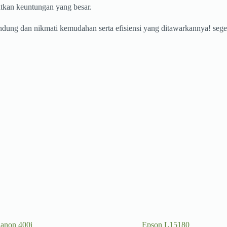
tkan keuntungan yang besar.
andung dan nikmati kemudahan serta efisiensi yang ditawarkannya! se
anon 400i
Epson L15180