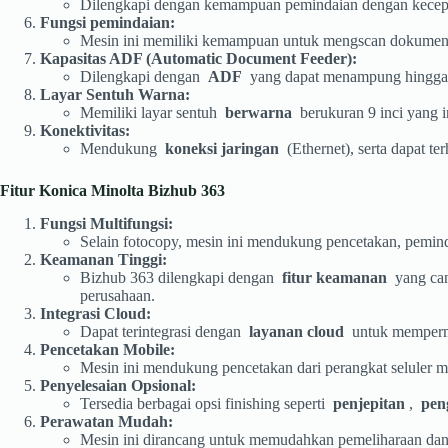
Dilengkapi dengan kemampuan pemindaian dengan kece
Fungsi pemindaian:
Mesin ini memiliki kemampuan untuk mengscan dokumen dal
Kapasitas ADF (Automatic Document Feeder):
Dilengkapi dengan
ADF
yang dapat menampung hing
Layar Sentuh Warna:
Memiliki layar sentuh
berwarna
berukuran 9 inci yang 
Konektivitas:
Mendukung
koneksi jaringan
(Ethernet), serta dapat t
Fitur Konica Minolta Bizhub 363
Fungsi Multifungsi:
Selain fotocopy, mesin ini mendukung pencetakan, pemind
Keamanan Tinggi:
Bizhub 363 dilengkapi dengan
fitur keamanan
yang cang
perusahaan.
Integrasi Cloud:
Dapat terintegrasi dengan
layanan cloud
untuk mempermu
Pencetakan Mobile:
Mesin ini mendukung pencetakan dari perangkat seluler me
Penyelesaian Opsional:
Tersedia berbagai opsi finishing seperti
penjepitan
,
pen
Perawatan Mudah:
Mesin ini dirancang untuk memudahkan pemeliharaan dan 