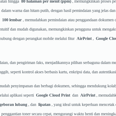
patan hingga
80 halaman per menit (ppm)
, memungkinkan proses pem
am warna dan hitam putih, dengan hasil pemindaian yang jelas dan b
ga
100 lembar
, memudahkan pemindaian atau penggandaan dokumen da
intuitif dan mudah digunakan, memungkinkan pengguna untuk mengaks
erhubung dengan perangkat mobile melalui fitur
AirPrint
,
Google Clo
aian, dan pengiriman faks, menjadikannya pilihan serbaguna dalam m
gih, seperti kontrol akses berbasis kartu, enkripsi data, dan autent
dah penyimpanan dan berbagi dokumen, sehingga mendukung kolabora
lalui aplikasi seperti
Google Cloud Print
dan
AirPrint
, memudahka
geboran lubang
, dan
lipatan
, yang ideal untuk keperluan mencetak 
penggantian toner secara cepat, mengurangi waktu henti dan meningka