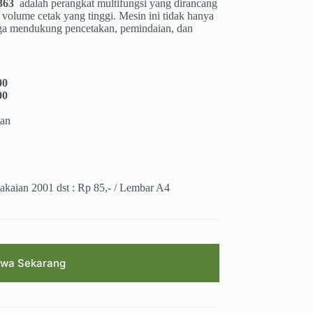
363
adalah perangkat multifungsi yang dirancang
olume cetak yang tinggi. Mesin ini tidak hanya
juga mendukung pencetakan, pemindaian, dan
00
00
lan
kaian 2001 dst : Rp 85,- / Lembar A4
ewa Sekarang