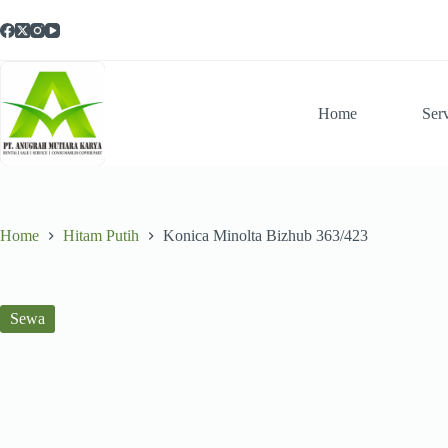
Skip
to
content
Home
Ser
Home
Hitam Putih
Konica Minolta Bizhub 363/423
Sewa