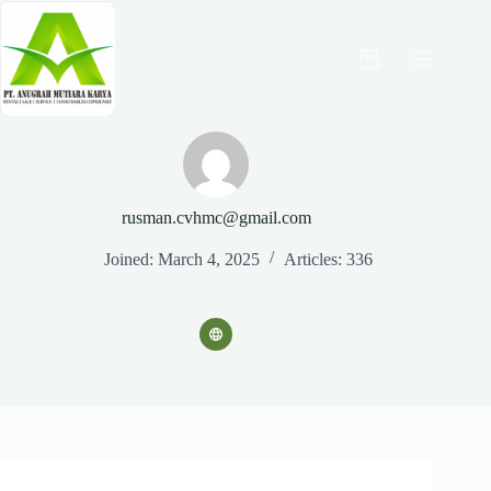
Skip
to
content
Shopping
cart
rusman.cvhmc@gmail.com
Joined: March 4, 2025
Articles: 336