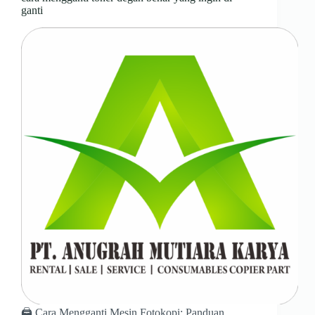
ganti
🖨️ Cara Mengganti Mesin Fotokopi: Panduan